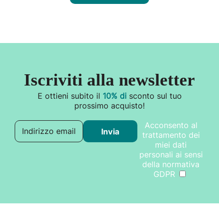
Iscriviti alla newsletter
E ottieni subito il
10% di
sconto sul tuo
prossimo acquisto!
Acconsento al
Indirizzo email
Invia
trattamento dei
miei dati
personali ai sensi
della normativa
GDPR