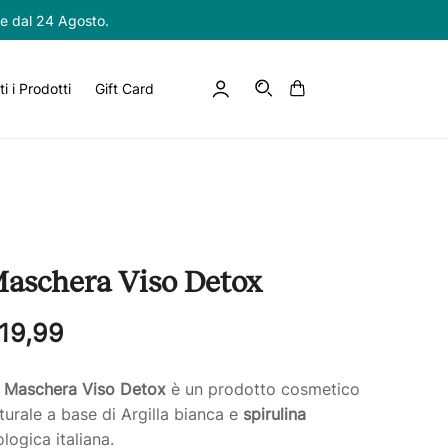
re dal 24 Agosto.
Accedi
Carrello
IT
ti i Prodotti
Gift Card
aschera Viso Detox
rezzo
19,99
i
a
Maschera Viso Detox
è un prodotto cosmetico
istino
turale a base di Argilla bianca e
spirulina
ologica italiana.