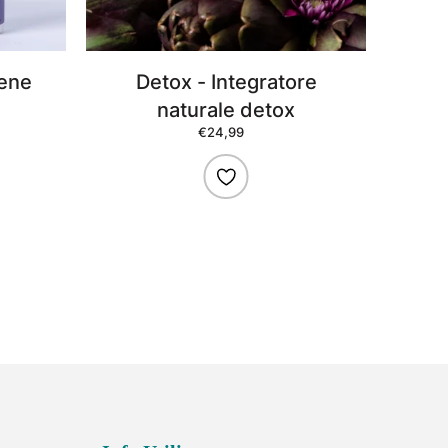
gene
Detox - Integratore
naturale detox
Fit
€24,99
Prezzo
di
listino