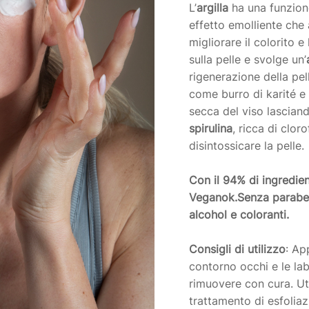
L’
argilla
ha una funzione
effetto emolliente che 
migliorare il colorito e 
sulla pelle e svolge un’
rigenerazione della pell
come burro di karité e
secca del viso lasciand
spirulina
, ricca di clor
disintossicare la pelle.
Con il 94% di ingredien
Veganok.Senza parabeni,
alcohol e coloranti.
Consigli di utilizzo
: Ap
contorno occhi e le lab
rimuovere con cura. Uti
trattamento di esfoliaz