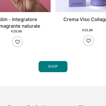
Slim - Integratore
Crema Viso Colla
magrante naturale
€25,99
Prezzo
€29,99
Prezzo
di
di
listino
listino
SHOP