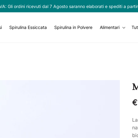
 Gli ordini ricevuti dal 7 Agosto saranno elaborati e spediti a parti
i
Spirulina Essiccata
Spirulina in Polvere
Alimentari
Tut
M
P
€
d
L
l
na
bi