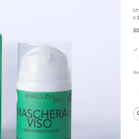
Un
il
5
Qua