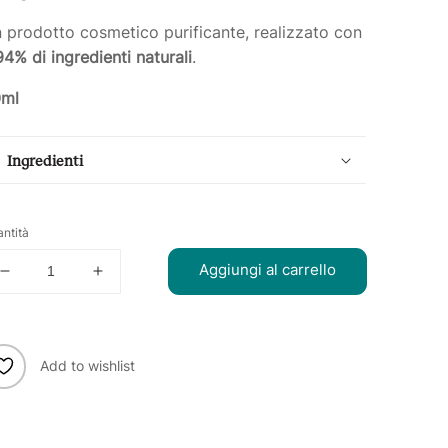
 prodotto cosmetico purificante, realizzato con
94% di ingredienti naturali
.
0ml
Ingredienti
ntità
Aggiungi al carrello
Diminuisci
Aumenta
quantità
quantità
per
per
Maschera
Maschera
Viso
Viso
Add to wishlist
Detox
Detox