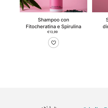
Shampoo con
Fitocheratina e Spirulina
di
€13,99
Prezzo
di
listino