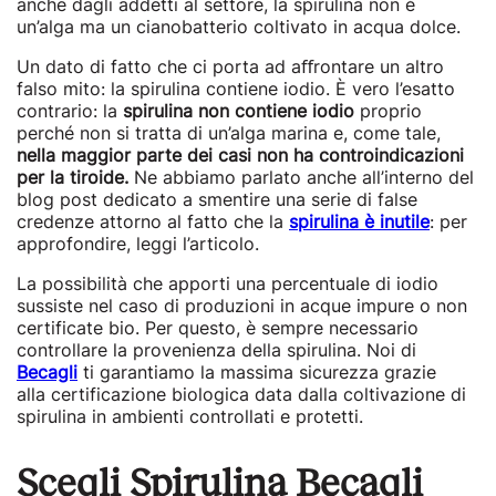
anche dagli addetti al settore, la spirulina non è
un’alga ma un cianobatterio coltivato in acqua dolce.
Un dato di fatto che ci porta ad aﬀrontare un altro
falso mito: la spirulina contiene iodio. È vero l’esatto
contrario: la
spirulina non contiene iodio
proprio
perché non si tratta di un’alga marina e, come tale,
nella maggior parte dei casi
non ha controindicazioni
per la tiroide.
Ne abbiamo parlato anche all’interno del
blog post dedicato a smentire una serie di false
credenze attorno al fatto che la
spirulina è inutile
: per
approfondire, leggi l’articolo.
La possibilità che apporti una percentuale di iodio
sussiste nel caso di produzioni in acque impure o non
certificate bio. Per questo, è sempre necessario
controllare la provenienza della spirulina. Noi di
Becagli
ti garantiamo la massima sicurezza grazie
alla certificazione biologica data dalla coltivazione di
spirulina in ambienti controllati e protetti.
Scegli Spirulina Becagli