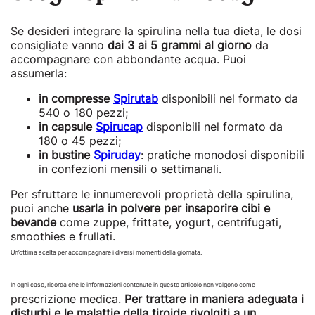
Se desideri integrare la spirulina nella tua dieta, le dosi
consigliate vanno
dai 3 ai 5 grammi al giorno
da
accompagnare con abbondante acqua. Puoi
assumerla:
in compresse
Spirutab
disponibili nel formato da
540 o 180 pezzi;
in capsule
Spirucap
disponibili nel formato da
180 o 45 pezzi;
in bustine
Spiruday
: pratiche monodosi disponibili
in confezioni mensili o settimanali.
Per sfruttare le innumerevoli proprietà della spirulina,
puoi anche
usarla in polvere per insaporire cibi e
bevande
come zuppe, frittate, yogurt, centrifugati,
smoothies e frullati.
Un’ottima scelta per accompagnare i diversi momenti della giornata.
In ogni caso, ricorda che le informazioni contenute in questo articolo non valgono come
prescrizione medica.
Per trattare in maniera adeguata i
disturbi e le malattie della tiroide rivolgiti a un