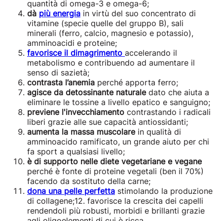
quantità di omega-3 e omega-6;
dà
più energia
in virtù del suo concentrato di
vitamine (specie quelle del gruppo B), sali
minerali (ferro, calcio, magnesio e potassio),
amminoacidi e proteine;
favorisce il dimagrimento
accelerando il
metabolismo e contribuendo ad aumentare il
senso di sazietà;
contrasta l’anemia
perché apporta ferro;
agisce da detossinante naturale
dato che aiuta a
eliminare le tossine a livello epatico e sanguigno;
previene l'invecchiamento
contrastando i radicali
liberi grazie alle sue capacità antiossidanti;
aumenta la massa muscolare
in qualità di
amminoacido ramificato, un grande aiuto per chi
fa sport a qualsiasi livello;
è di supporto nelle diete vegetariane e vegane
perché è fonte di proteine vegetali (ben il 70%)
facendo da sostituto della carne;
dona una pelle perfetta
stimolando la produzione
di collagene;12.
favorisce la crescita dei capelli
rendendoli più robusti, morbidi e brillanti grazie
agli
oligoelementi di cui è ricca.