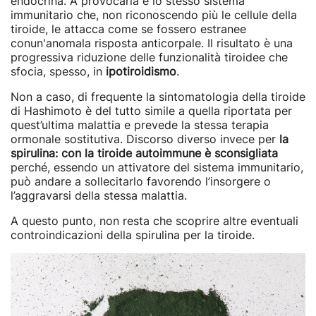
endocrina. A provocarla è lo stesso sistema
immunitario che, non riconoscendo più le cellule della
tiroide, le attacca come se fossero estranee
conun'anomala risposta anticorpale. Il risultato è una
progressiva riduzione delle funzionalità tiroidee che
sfocia, spesso, in
ipotiroidismo
.
Non a caso, di frequente la sintomatologia della tiroide
di Hashimoto è del tutto simile a quella riportata per
quest’ultima malattia e prevede la stessa terapia
ormonale
sostitutiva.
Discorso diverso invece per
la
spirulina: con la tiroide autoimmune è sconsigliata
perché, essendo un attivatore del sistema immunitario,
può andare a sollecitarlo favorendo l’insorgere o
l’aggravarsi della stessa malattia.
A questo punto, non resta che scoprire altre eventuali
controindicazioni della spirulina per la tiroide.