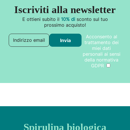
Iscriviti alla newsletter
E ottieni subito il
10% di
sconto sul tuo
prossimo acquisto!
Acconsento al
Indirizzo email
Invia
trattamento dei
miei dati
personali ai sensi
della normativa
GDPR
Spirulina biologica