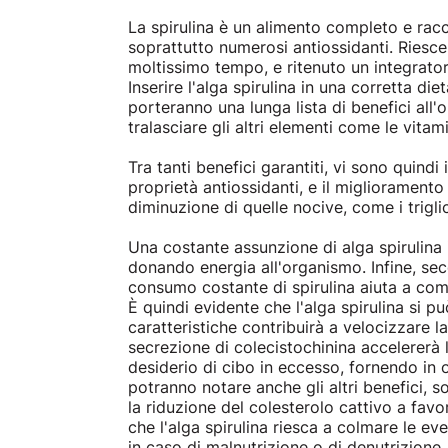
La spirulina è un alimento completo e racc
soprattutto numerosi antiossidanti. Riesce
moltissimo tempo, e ritenuto un integrator
Inserire l'alga spirulina in una corretta di
porteranno una lunga lista di benefici all'
tralasciare gli altri elementi come le vitam
Tra tanti benefici garantiti, vi sono quindi 
proprietà antiossidanti, e il migliorament
diminuzione di quelle nocive, come i triglic
Una costante assunzione di alga spirulina 
donando energia all'organismo. Infine, se
consumo costante di spirulina aiuta a comba
È quindi evidente che l'alga spirulina si 
caratteristiche contribuirà a velocizzare 
secrezione di colecistochinina accelererà l
desiderio di cibo in eccesso, fornendo in 
potranno notare anche gli altri benefici, 
la riduzione del colesterolo cattivo a favo
che l'alga spirulina riesca a colmare le ev
in caso di malnutrizione o di denutrizione, 