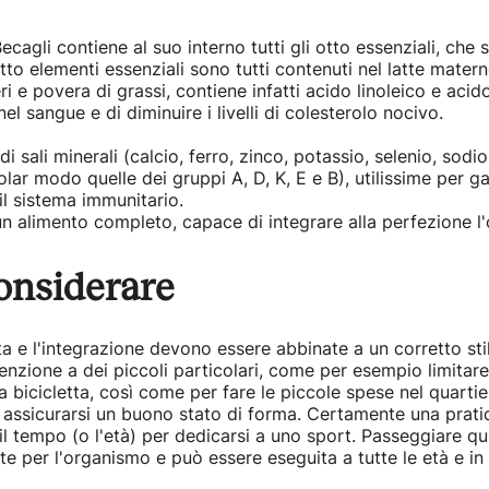
Becagli contiene al suo interno tutti gli otto essenziali, ch
tto elementi essenziali sono tutti contenuti nel latte matern
 e povera di grassi, contiene infatti acido linoleico e acido 
nel sangue e di diminuire i livelli di colesterolo nocivo.
i sali minerali (calcio, ferro, zinco, potassio, selenio, so
olar modo quelle dei gruppi A, D, K, E e B), utilissime per g
 il sistema immunitario.
 un alimento completo, capace di integrare alla perfezione l
considerare
ta e l'integrazione devono essere abbinate a un corretto sti
zione a dei piccoli particolari, come per esempio limitare l'
a bicicletta, così come per fare le piccole spese nel quart
 assicurarsi un buono stato di forma. Certamente una pratic
il tempo (o l'età) per dedicarsi a uno sport. Passeggiare qu
nte per l'organismo e può essere eseguita a tutte le età e i