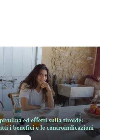
pirulina ed eﬀetti sulla tiroide:
utti i benefici e le controindicazioni