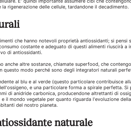
llulare. E' quindi importante assumere cibi che contengono 
ire la rigenerazione delle cellule, tardandone il decadimento.
urali
imenti che hanno notevoli proprietà antiossidanti; si pensi s
consumo costante e adeguato di questi alimenti riuscirà a i
vo di antiossidanti.
tono anche altre sostanze, chiamate superfood, che contengono
n questo modo perché sono degli integratori naturali perfett
dente al blu e al verde (questo particolare contribuisce all
ell'ossigeno, e una particolare forma a spirale perfetta. S
mi di anidride carbonica, producendone altrettanti di ossigen
eri e il mondo vegetale per quanto riguarda l'evoluzione della
abitanti del nostro pianeta.
ntiossidante naturale