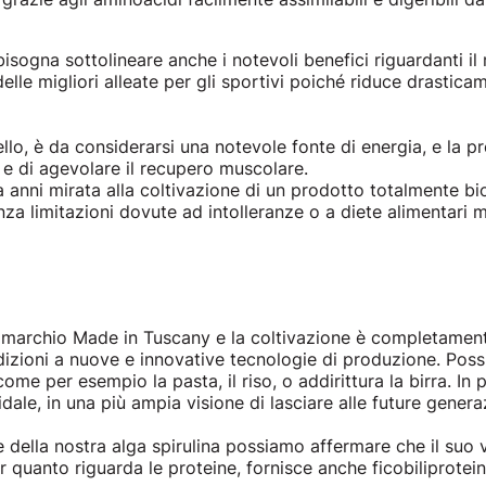
bisogna sottolineare anche i notevoli benefici riguardanti i
delle migliori alleate per gli sportivi poiché riduce drastica
ivello, è da considerarsi una notevole fonte di energia, e la 
o e di agevolare il recupero muscolare.
a anni mirata alla coltivazione di un prodotto totalmente 
a limitazioni dovute ad intolleranze o a diete alimentari m
un marchio Made in Tuscany e la coltivazione è completament
izioni a nuove e innovative tecnologie di produzione. Possia
 come per esempio la pasta, il riso, o addirittura la birra. In
ale, in una più ampia visione di lasciare alle future genera
e della nostra alga spirulina possiamo affermare che il suo 
quanto riguarda le proteine, fornisce anche ficobiliproteine