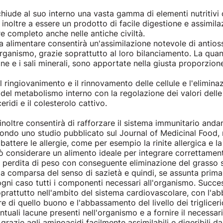
hiude al suo interno una vasta gamma di elementi nutritivi
 inoltre a essere un prodotto di facile digestione e assimil
e completo anche nelle antiche civiltà.
eta alimentare consentirà un'assimilazione notevole di antiossi
organismo, grazie soprattutto al loro bilanciamento. La quant
ine e i sali minerali, sono apportate nella giusta proporzion
il ringiovanimento e il rinnovamento delle cellule e l'eliminaz
o del metabolismo interno con la regolazione dei valori dell
eridi e il colesterolo cattivo.
inoltre consentirà di rafforzare il sistema immunitario and
condo uno studio pubblicato sul Journal of Medicinal Food,
ttere le allergie, come per esempio la rinite allergica e la
può considerare un alimento ideale per integrare correttament
la perdita di peso con conseguente eliminazione del grasso s
a comparsa del senso di sazietà e quindi, se assunta prima d
ogni caso tutti i componenti necessari all'organismo. Succe
soprattutto nell'ambito del sistema cardiovascolare, con l'
re di quello buono e l'abbassamento del livello dei triglicer
entuali lacune presenti nell'organismo e a fornire il necessar
grazie agli aminoacidi facilmente assimilabili e digeribili da