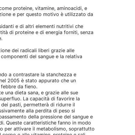
 come proteine, vitamine, aminoacidi, e
azione e per questo motivo è utilizzato da
danti e di altri elementi nutritivi che
ità di proteine e di energia forniti, senza
e.
ione dei radicali liberi grazie alle
e componenti del sangue e la relativa
ando a contrastare la stanchezza e
 nel 2005 è stato appurato che un
 febbre da fieno.
e una dieta sana, e grazie alle sue
uperfluo. La capacità di favorire la
ei pasti, permetterà di ridurre il
ssivamente alla perdita di peso si
abbassamento della pressione del sangue e
idi. Queste caratteristiche fanno in modo
io per attivare il metabolismo, soprattutto
l corpo e alle vitamine, proteine e sali