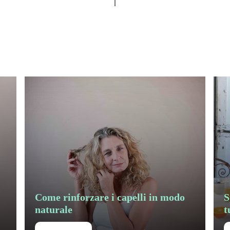
Come rinforzare i capelli in modo
S
naturale
t