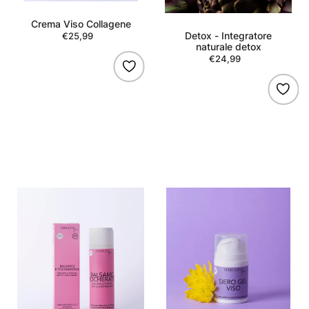
Crema Viso Collagene
Detox - Integratore
€25,99
Regular
naturale detox
price
€24,99
Regular
price
Balsamo
Siero
con
Viso
Fitocheratina
Antiossidante
e
Spirulina