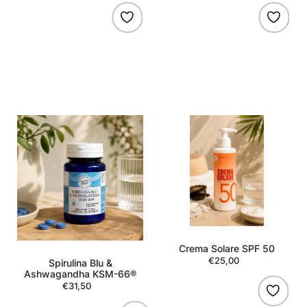
Spirulina
Crema
Blu
Solare
&
SPF
Ashwagandha
50
KSM-
66®
Crema Solare SPF 50
€25,00
Regular
Spirulina Blu &
price
Ashwagandha KSM-66®
€31,50
Regular
price