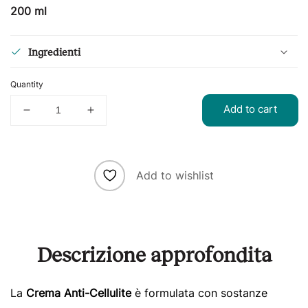
200 ml
Ingredienti
Quantity
Add to cart
Decrease
Increase
quantity
quantity
for
for
Crema
Crema
Corpo
Corpo
Add to wishlist
Anticellulite
Anticellulite
Descrizione approfondita
La
Crema Anti-Cellulite
è formulata con sostanze