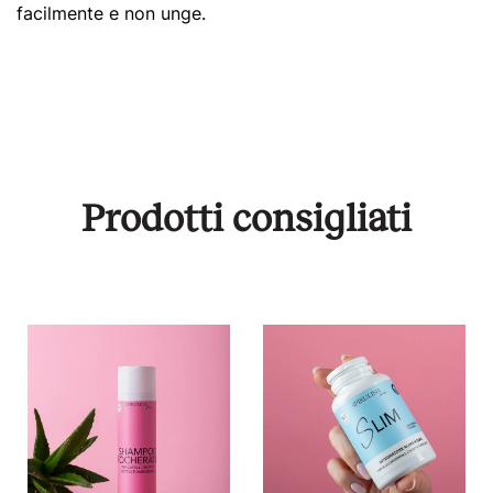
facilmente e non unge.
Prodotti consigliati
Shampoo
Slim
con
-
Fitocheratina
Integratore
e
dimagrante
Spirulina
naturale