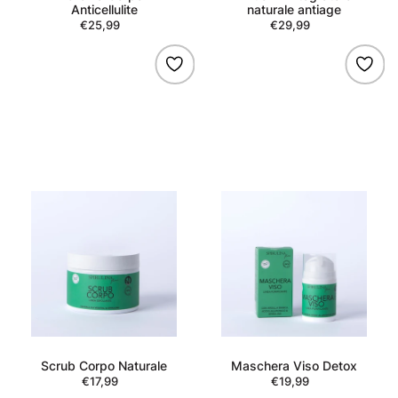
Anticellulite
naturale antiage
€25,99
Regular
€29,99
Regular
price
price
Scrub
Maschera
Corpo
Viso
Naturale
Detox
Scrub Corpo Naturale
Maschera Viso Detox
€17,99
Regular
€19,99
Regular
price
price