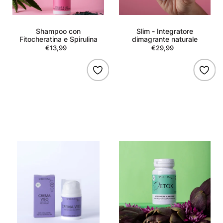
Shampoo con
Slim - Integratore
Fitocheratina e Spirulina
dimagrante naturale
€13,99
Regular
€29,99
Regular
price
price
Crema
Detox
Viso
-
Collagene
Integratore
naturale
detox