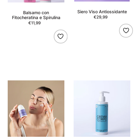
Siero Viso Antiossidante
Balsamo con
€29,99
Regular
Fitocheratina e Spirulina
€11,99
Regular
price
price
Crema
Crema
Viso
Corpo
Antiossidante
Riducente
Dimagrante