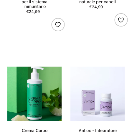
per il sistema
naturale per capelli
immunitario
€24,99
Regular
€24,99
Regular
price
price
Crema
Antiox
Corpo
-
Anticellulite
Integratore
naturale
antiage
Crema Corpo
Antiox - Integratore