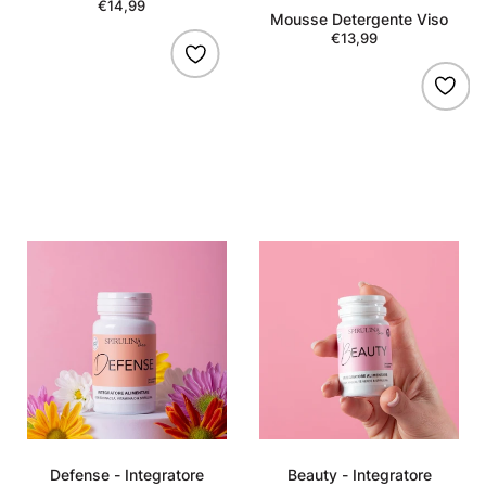
€14,99
Regular
Mousse Detergente Viso
price
€13,99
Regular
price
Defense
Beauty
-
-
Integratore
Integratore
per
naturale
il
per
sistema
capelli
immunitario
Defense - Integratore
Beauty - Integratore