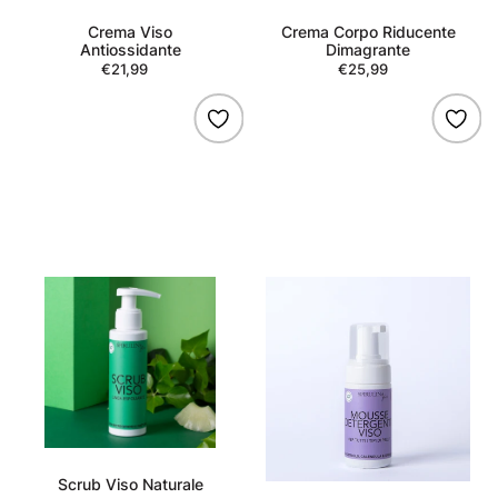
Crema Viso
Crema Corpo Riducente
Antiossidante
Dimagrante
€21,99
Regular
€25,99
Regular
price
price
Scrub
Mousse
Viso
Detergente
Naturale
Viso
Scrub Viso Naturale