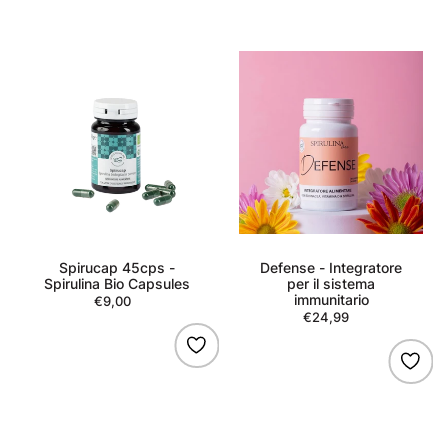
Spirucap
Defense
45cps
-
-
Integratore
Spirulina
per
Bio
il
Capsules
sistema
immunitario
Spirucap 45cps -
Defense - Integratore
Spirulina Bio Capsules
per il sistema
immunitario
€9,00
Regular
€24,99
Regular
price
price