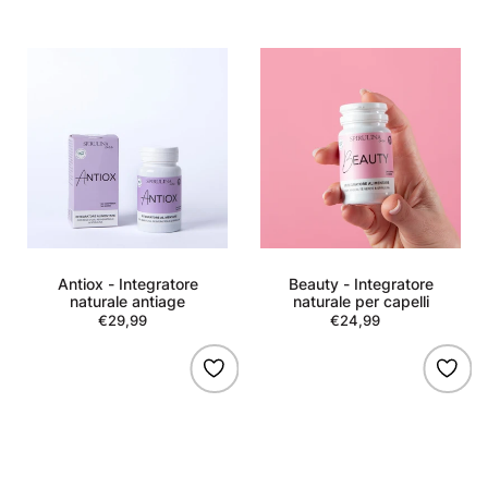
Antiox
Beauty
-
-
Integratore
Integratore
naturale
naturale
antiage
per
capelli
Antiox - Integratore
Beauty - Integratore
naturale antiage
naturale per capelli
€29,99
Regular
€24,99
Regular
price
price