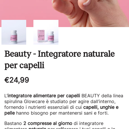
Beauty - Integratore naturale
per capelli
Regular
€24,99
price
L’
integratore alimentare per capelli
BEAUTY della linea
spirulina Glowcare è studiato per agire dall’interno,
fornendo i nutrienti essenziali di cui
capelli, unghie e
pelle
hanno bisogno per mantenersi sani e forti.
Bastano
2 compresse al giorno
di integratore
alimentare
naturale
per rafforzare i tuoi capelli e le