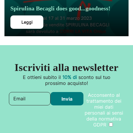
Spirulina Becagli does good...goodness!
Leggi
Iscriviti alla newsletter
E ottieni subito il
10% di
sconto sul tuo
prossimo acquisto!
Acconsento al
Email
Invia
trattamento dei
miei dati
personali ai sensi
della normativa
GDPR